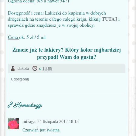
Ogólna ocena:
5/5 a nawet 5+ :)
Dostępność i cena:
Lakierki do kupienia w dobrych
TUTAJ
drogeriach na terenie całego całego kraju, kliknij
i
sprawdź gdzie znajdziesz je w swojej okolicy.
Cena
ok. 5 zł / 5 ml
Znacie już te lakiery? Który kolor najbardziej
przypadł Wam do gustu?
dakota
o
18:09
Udostępnij
8 Komentarzy:
miraga
24 listopada 2012 18:13
Czerwień jest świetna.