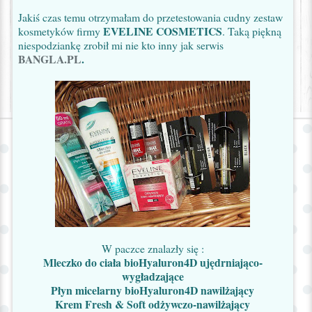
Jakiś czas temu otrzymałam do przetestowania cudny zestaw
EVELINE COSMETICS
kosmetyków firmy
. Taką piękną
niespodziankę zrobił mi nie kto inny jak serwis
BANGLA.PL
.
W paczce znalazły się :
Mleczko do ciała bioHyaluron4D
ujędrniająco-
wygładzające
Płyn micelarny bioHyaluron4D
nawilżający
Krem Fresh & Soft
odżywczo-nawilżający