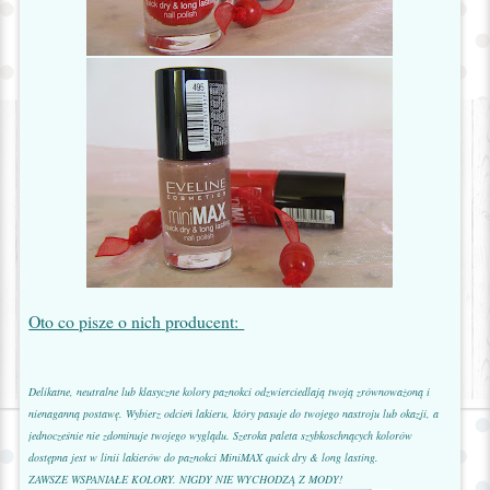
Oto co pisze o nich producent:
Delikatne, neutralne lub klasyczne kolory paznokci odzwierciedlają twoją zrównoważoną i
nienaganną postawę. Wybierz odcień lakieru, który pasuje do twojego nastroju lub okazji, a
jednocześnie nie zdominuje twojego wyglądu. Szeroka paleta szybkoschnących kolorów
dostępna jest w linii lakierów do paznokci MiniMAX quick dry & long lasting.
ZAWSZE WSPANIAŁE KOLORY. NIGDY NIE WYCHODZĄ Z MODY!