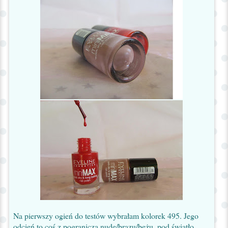
Na pierwszy ogień do testów wybrałam kolorek 495. Jego
odcień to coś z pogranicza nude/brązu/beżu, pod światło