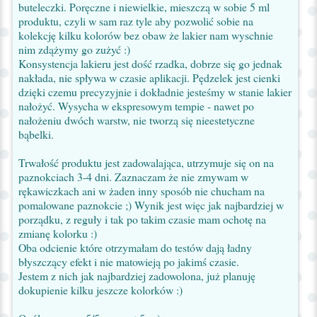
buteleczki. Poręczne i niewielkie, mieszczą w sobie 5 ml
produktu, czyli w sam raz tyle aby pozwolić sobie na
kolekcję kilku kolorów bez obaw że lakier nam wyschnie
nim zdążymy go zużyć :)
Konsystencja lakieru jest dość rzadka, dobrze się go jednak
nakłada, nie spływa w czasie aplikacji. Pędzelek jest cienki
dzięki czemu precyzyjnie i dokładnie jesteśmy w stanie lakier
nałożyć. Wysycha w ekspresowym tempie - nawet po
nałożeniu dwóch warstw, nie tworzą się nieestetyczne
bąbelki.
Trwałość produktu jest zadowalająca, utrzymuje się on na
paznokciach 3-4 dni. Zaznaczam że nie zmywam w
rękawiczkach ani w żaden inny sposób nie chucham na
pomalowane paznokcie ;) Wynik jest więc jak najbardziej w
porządku, z reguły i tak po takim czasie mam ochotę na
zmianę kolorku :)
Oba odcienie które otrzymałam do testów dają ładny
błyszczący efekt i nie matowieją po jakimś czasie.
Jestem z nich jak najbardziej zadowolona, już planuję
dokupienie kilku jeszcze kolorków :)